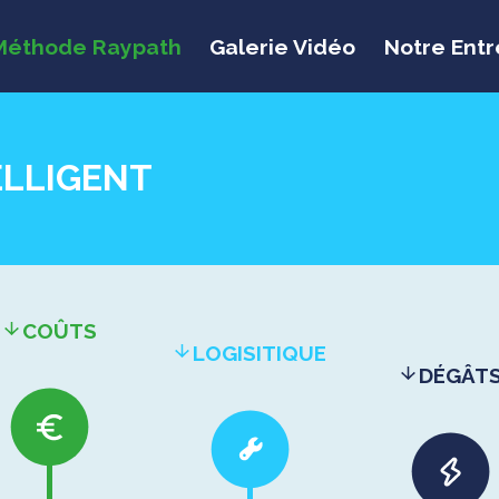
Méthode Raypath
Galerie Vidéo
Notre Entr
LLIGENT
COÛTS
LOGISITIQUE
DÉGÂT