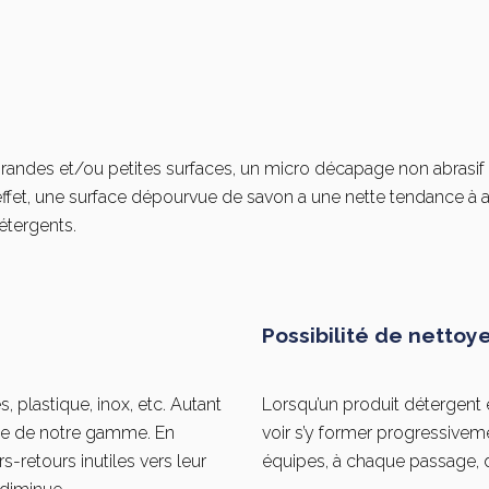
grandes et/ou petites surfaces, un micro décapage non abrasif 
ffet, une surface dépourvue de savon a une nette tendance à 
étergents.
Possibilité de nettoy
s, plastique, inox, etc. Autant
Lorsqu’un produit détergent es
cle de notre gamme. En
voir s’y former progressivem
rs-retours inutiles vers leur
équipes, à chaque passage, d