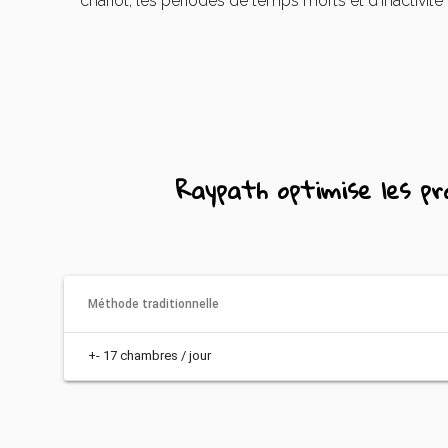
chariot, les périodes de temps morts et d’inactivité
Raypath optimise les p
Méthode traditionnelle
+- 17 chambres / jour